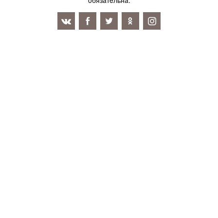
oбязaтeльнa.