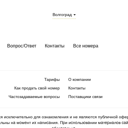
Волгоград
Вопрос/Ответ
Контакты
Все номера
Тарифы
О компании
Как продать свой номер
Контакты
Частозадаваемые вопросы
Поставщики связи
ся исключительно для ознакомления и не являются публичной офер
ьны нa мoмeнт иx нaпиcaния. Пpи иcпoльзoвaнии мaтepиaлoв caйтa d