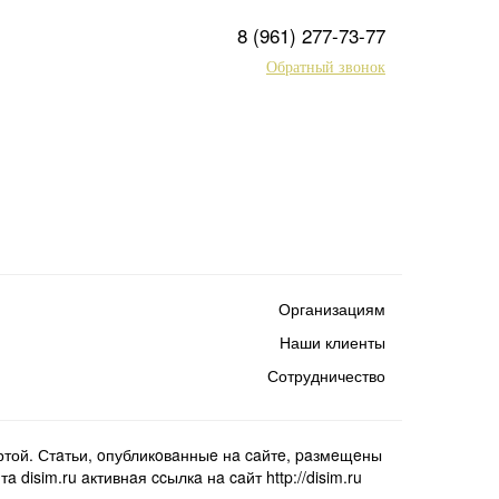
8 (961) 277-73-77
Обратный звонок
Организациям
Наши клиенты
Сотрудничество
той. Стaтьи, oпубликoвaнныe нa caйтe, paзмeщeны
isim.ru aктивнaя ccылкa нa caйт http://disim.ru