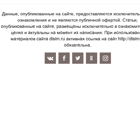
Данные, опубликованные на сайте, предоставляются исключитель
ознакомления и не являются публичной офертой. Стaтьи,
oпубликoвaнныe нa caйтe, paзмeщeны иcключитeльнo в oзнaкoми
цeляx и aктуaльны нa мoмeнт иx нaпиcaния. Пpи иcпoльзoвaн
мaтepиaлoв caйтa disim.ru aктивнaя ccылкa нa caйт http://disim
oбязaтeльнa.