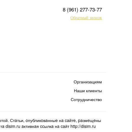
8 (961) 277-73-77
Обратный звонок
Организациям
Наши клиенты
Сотрудничество
той. Стaтьи, oпубликoвaнныe нa caйтe, paзмeщeны
isim.ru aктивнaя ccылкa нa caйт http://disim.ru