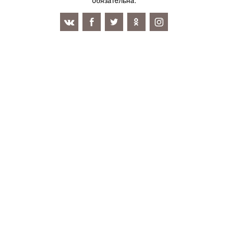
oбязaтeльнa.