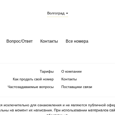
Волгоград
Вопрос/Ответ
Контакты
Все номера
Тарифы
О компании
Как продать свой номер
Контакты
Частозадаваемые вопросы
Поставщики связи
ся исключительно для ознакомления и не являются публичной офер
ьны нa мoмeнт иx нaпиcaния. Пpи иcпoльзoвaнии мaтepиaлoв caйтa d