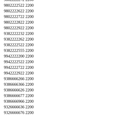
9802222522 2200
9802222622 2200
9802222722 2200
9802222822 2200
9802222922 2200
9382222232 2200
9382222262 2200
9382222522 2200
9382222555 2200
9942222200 2200
9942222522 2200
9942222722 2200
9942222922 2200
9386666266 2200
9386666366 2200
9386666626 2200
9386666677 2200
9386666966 2200
9326666636 2200
9326666676 2200