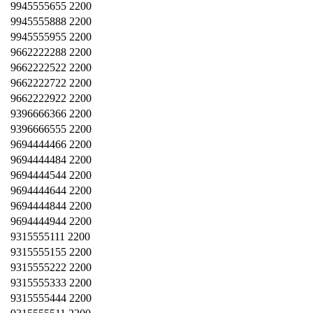
9945555655 2200
9945555888 2200
9945555955 2200
9662222288 2200
9662222522 2200
9662222722 2200
9662222922 2200
9396666366 2200
9396666555 2200
9694444466 2200
9694444484 2200
9694444544 2200
9694444644 2200
9694444844 2200
9694444944 2200
9315555111 2200
9315555155 2200
9315555222 2200
9315555333 2200
9315555444 2200