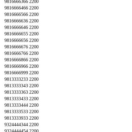
9816666366 2200
9816666466 2200
9816666566 2200
9816666636 2200
9816666646 2200
9816666655 2200
9816666656 2200
9816666676 2200
9816666766 2200
9816666866 2200
9816666966 2200
9816666999 2200
9813333233 2200
9813333343 2200
9813333363 2200
9813333433 2200
9813333444 2200
9813333533 2200
9813333933 2200
9324444344 2200
9324444454 2200