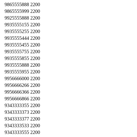
9865555888 2200
9865555999 2200
9925555888 2200
9935555155 2200
9935555255 2200
9935555444 2200
9935555455 2200
9935555755 2200
9935555855 2200
9935555888 2200
9935555955 2200
9956666000 2200
9956666266 2200
9956666366 2200
9956666866 2200
9343333355 2200
9343333373 2200
9343333377 2200
9343333533 2200
9343333555 2200