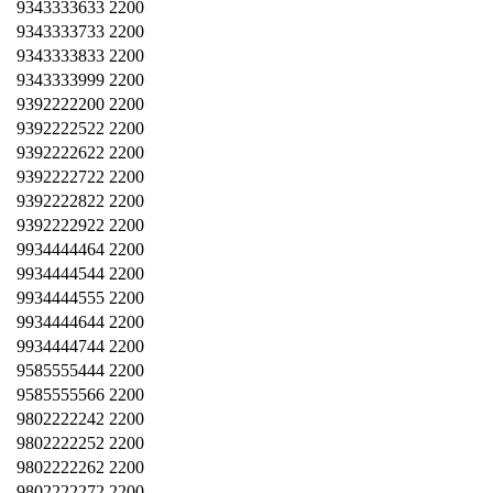
9343333633 2200
9343333733 2200
9343333833 2200
9343333999 2200
9392222200 2200
9392222522 2200
9392222622 2200
9392222722 2200
9392222822 2200
9392222922 2200
9934444464 2200
9934444544 2200
9934444555 2200
9934444644 2200
9934444744 2200
9585555444 2200
9585555566 2200
9802222242 2200
9802222252 2200
9802222262 2200
9802222272 2200