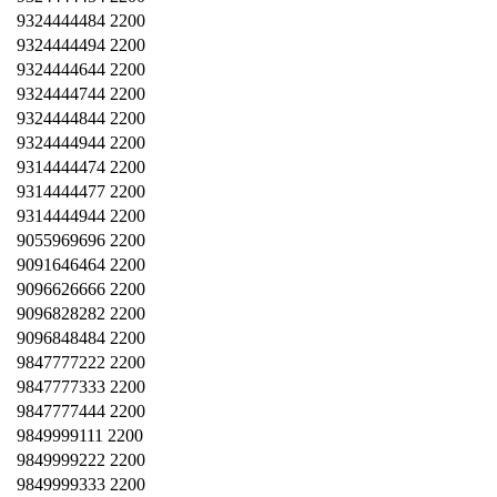
9324444484 2200
9324444494 2200
9324444644 2200
9324444744 2200
9324444844 2200
9324444944 2200
9314444474 2200
9314444477 2200
9314444944 2200
9055969696 2200
9091646464 2200
9096626666 2200
9096828282 2200
9096848484 2200
9847777222 2200
9847777333 2200
9847777444 2200
9849999111 2200
9849999222 2200
9849999333 2200