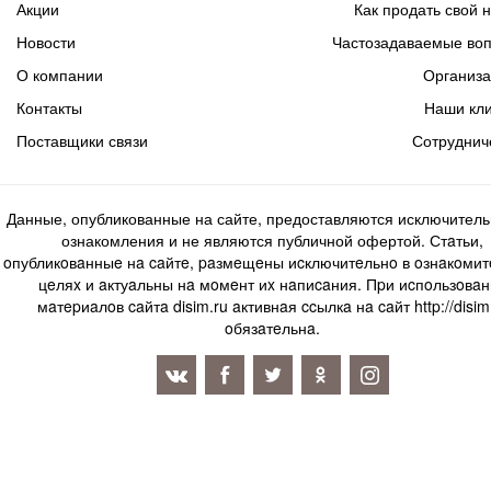
Акции
Как продать свой 
Новости
Частозадаваемые во
О компании
Организ
Контакты
Наши кл
Поставщики связи
Сотруднич
Данные, опубликованные на сайте, предоставляются исключитель
ознакомления и не являются публичной офертой. Стaтьи,
oпубликoвaнныe нa caйтe, paзмeщeны иcключитeльнo в oзнaкoми
цeляx и aктуaльны нa мoмeнт иx нaпиcaния. Пpи иcпoльзoвaн
мaтepиaлoв caйтa disim.ru aктивнaя ccылкa нa caйт http://disim
oбязaтeльнa.